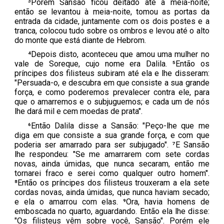
³Porém Sansão ficou deitado até a meia-noite;
então se levantou à meia-noite, tomou as portas da
entrada da cidade, juntamente com os dois postes e a
tranca, colocou tudo sobre os ombros e levou até o alto
do monte que está diante de Hebrom.
⁴Depois disto, aconteceu que amou uma mulher no
vale de Soreque, cujo nome era Dalila. ⁵Então os
príncipes dos filisteus subiram até ela e lhe disseram:
"Persuada-o, e descubra em que consiste a sua grande
força, e como poderemos prevalecer contra ele, para
que o amarremos e o subjuguemos; e cada um de nós
lhe dará mil e cem moedas de prata".
⁶Então Dalila disse a Sansão: "Peço-lhe que me
diga em que consiste a sua grande força, e com que
poderia ser amarrado para ser subjugado". ⁷E Sansão
lhe respondeu: "Se me amarrarem com sete cordas
novas, ainda úmidas, que nunca secaram, então me
tornarei fraco e serei como qualquer outro homem".
⁸Então os príncipes dos filisteus trouxeram a ela sete
cordas novas, ainda úmidas, que nunca haviam secado;
e ela o amarrou com elas. ⁹Ora, havia homens de
emboscada no quarto, aguardando. Então ela lhe disse:
"Os filisteus vêm sobre você, Sansão". Porém ele