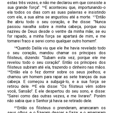
estas três vezes, e não me declarou em que consiste a
sua grande força". ¹⁶E aconteceu que, importunando-o
ela todos os dias com as suas palavras e insistindo
com ele, a sua alma se angustiou até a morte. ¹⁷Então
lhe abriu todo o seu coração, e lhe disse: "Nunca
passou navalha sobre a minha cabeça, porque sou
nazireu de Deus desde o ventre da minha mãe; se eu
for rapado, a minha força se apartará de mim, e me
tornarei fraco e serei como qualquer outro homem".
¹⁸Quando Dalila viu que ele lhe havia revelado todo
o seu coração, mandou chamar os príncipes dos
filisteus, dizendo: "Subam esta vez, porque ele me
revelou todo o seu coração". Então os príncipes dos
filisteus subiram até ela, trazendo o dinheiro nas mãos.
¹⁹Então ela o fez dormir sobre os seus joelhos; e
chamou um homem para rapar as sete tranças da sua
cabeça. E começou a subjugá-lo, e a sua força se
retirou dele. ²⁰E ela disse: "Os filisteus vêm sobre
você, Sansão". E ele despertou do seu sono, e disse:
"Sairei como das outras vezes, e me livrarei". Porém
não sabia que o Senhor já havia se retirado dele.
²¹Então os filisteus o prenderam, arrancaram os
seus olhos, e o fizeram descer a Gaza; e o amarraram