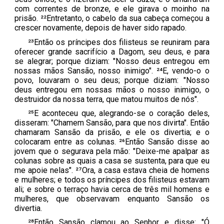
com correntes de bronze, e ele girava o moinho na
prisão. ²²Entretanto, o cabelo da sua cabeça começou a
crescer novamente, depois de haver sido rapado.
²³Então os príncipes dos filisteus se reuniram para
oferecer grande sacrifício a Dagom, seu deus, e para
se alegrar; porque diziam: "Nosso deus entregou em
nossas mãos Sansão, nosso inimigo". ²⁴E, vendo-o o
povo, louvaram o seu deus; porque diziam: "Nosso
deus entregou em nossas mãos o nosso inimigo, o
destruidor da nossa terra, que matou muitos de nós".
²⁵E aconteceu que, alegrando-se o coração deles,
disseram: "Chamem Sansão, para que nos divirta". Então
chamaram Sansão da prisão, e ele os divertia; e o
colocaram entre as colunas. ²⁶Então Sansão disse ao
jovem que o segurava pela mão: "Deixe-me apalpar as
colunas sobre as quais a casa se sustenta, para que eu
me apoie nelas". ²⁷Ora, a casa estava cheia de homens
e mulheres; e todos os príncipes dos filisteus estavam
ali; e sobre o terraço havia cerca de três mil homens e
mulheres, que observavam enquanto Sansão os
divertia.
²⁸Então Sansão clamou ao Senhor e disse: "Ó