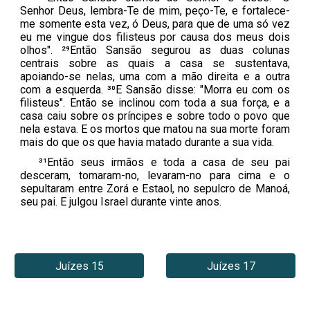
Senhor Deus, lembra-Te de mim, peço-Te, e fortalece-
me somente esta vez, ó Deus, para que de uma só vez
eu me vingue dos filisteus por causa dos meus dois
olhos". ²⁹Então Sansão segurou as duas colunas
centrais sobre as quais a casa se sustentava,
apoiando-se nelas, uma com a mão direita e a outra
com a esquerda. ³⁰E Sansão disse: "Morra eu com os
filisteus". Então se inclinou com toda a sua força, e a
casa caiu sobre os príncipes e sobre todo o povo que
nela estava. E os mortos que matou na sua morte foram
mais do que os que havia matado durante a sua vida.
³¹Então seus irmãos e toda a casa de seu pai
desceram, tomaram-no, levaram-no para cima e o
sepultaram entre Zorá e Estaol, no sepulcro de Manoá,
seu pai. E julgou Israel durante vinte anos.
Juízes 15
Juízes 17