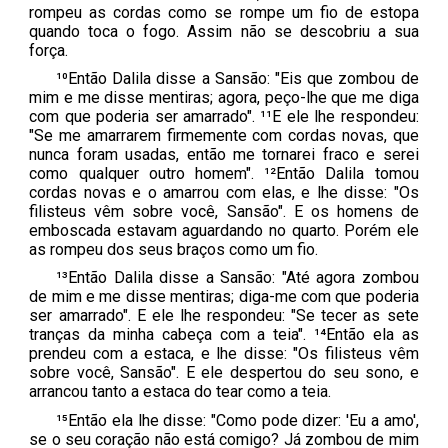
rompeu as cordas como se rompe um fio de estopa
quando toca o fogo. Assim não se descobriu a sua
força.
¹⁰Então Dalila disse a Sansão: "Eis que zombou de
mim e me disse mentiras; agora, peço-lhe que me diga
com que poderia ser amarrado". ¹¹E ele lhe respondeu:
"Se me amarrarem firmemente com cordas novas, que
nunca foram usadas, então me tornarei fraco e serei
como qualquer outro homem". ¹²Então Dalila tomou
cordas novas e o amarrou com elas, e lhe disse: "Os
filisteus vêm sobre você, Sansão". E os homens de
emboscada estavam aguardando no quarto. Porém ele
as rompeu dos seus braços como um fio.
¹³Então Dalila disse a Sansão: "Até agora zombou
de mim e me disse mentiras; diga-me com que poderia
ser amarrado". E ele lhe respondeu: "Se tecer as sete
tranças da minha cabeça com a teia". ¹⁴Então ela as
prendeu com a estaca, e lhe disse: "Os filisteus vêm
sobre você, Sansão". E ele despertou do seu sono, e
arrancou tanto a estaca do tear como a teia.
¹⁵Então ela lhe disse: "Como pode dizer: 'Eu a amo',
se o seu coração não está comigo? Já zombou de mim