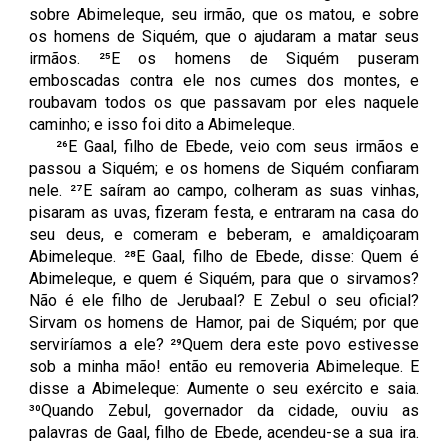
sobre Abimeleque, seu irmão, que os matou, e sobre
os homens de Siquém, que o ajudaram a matar seus
irmãos. ²⁵E os homens de Siquém puseram
emboscadas contra ele nos cumes dos montes, e
roubavam todos os que passavam por eles naquele
caminho; e isso foi dito a Abimeleque.
²⁶E Gaal, filho de Ebede, veio com seus irmãos e
passou a Siquém; e os homens de Siquém confiaram
nele. ²⁷E saíram ao campo, colheram as suas vinhas,
pisaram as uvas, fizeram festa, e entraram na casa do
seu deus, e comeram e beberam, e amaldiçoaram
Abimeleque. ²⁸E Gaal, filho de Ebede, disse: Quem é
Abimeleque, e quem é Siquém, para que o sirvamos?
Não é ele filho de Jerubaal? E Zebul o seu oficial?
Sirvam os homens de Hamor, pai de Siquém; por que
serviríamos a ele? ²⁹Quem dera este povo estivesse
sob a minha mão! então eu removeria Abimeleque. E
disse a Abimeleque: Aumente o seu exército e saia.
³⁰Quando Zebul, governador da cidade, ouviu as
palavras de Gaal, filho de Ebede, acendeu-se a sua ira.