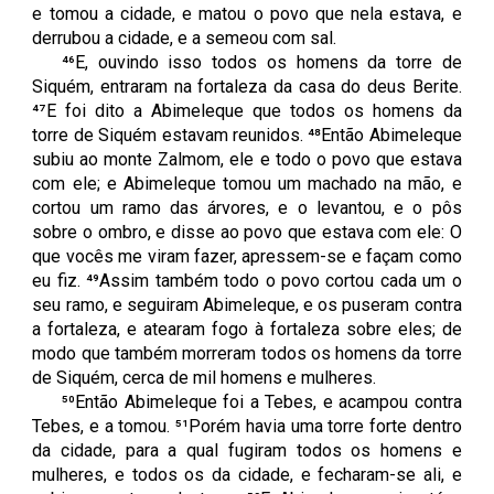
e tomou a cidade, e matou o povo que nela estava, e
derrubou a cidade, e a semeou com sal.
⁴⁶E, ouvindo isso todos os homens da torre de
Siquém, entraram na fortaleza da casa do deus Berite.
⁴⁷E foi dito a Abimeleque que todos os homens da
torre de Siquém estavam reunidos. ⁴⁸Então Abimeleque
subiu ao monte Zalmom, ele e todo o povo que estava
com ele; e Abimeleque tomou um machado na mão, e
cortou um ramo das árvores, e o levantou, e o pôs
sobre o ombro, e disse ao povo que estava com ele: O
que vocês me viram fazer, apressem-se e façam como
eu fiz. ⁴⁹Assim também todo o povo cortou cada um o
seu ramo, e seguiram Abimeleque, e os puseram contra
a fortaleza, e atearam fogo à fortaleza sobre eles; de
modo que também morreram todos os homens da torre
de Siquém, cerca de mil homens e mulheres.
⁵⁰Então Abimeleque foi a Tebes, e acampou contra
Tebes, e a tomou. ⁵¹Porém havia uma torre forte dentro
da cidade, para a qual fugiram todos os homens e
mulheres, e todos os da cidade, e fecharam-se ali, e