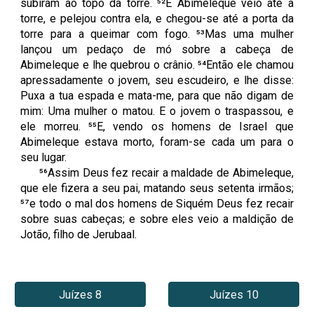
subiram ao topo da torre. ⁵²E Abimeleque veio até a
torre, e pelejou contra ela, e chegou-se até a porta da
torre para a queimar com fogo. ⁵³Mas uma mulher
lançou um pedaço de mó sobre a cabeça de
Abimeleque e lhe quebrou o crânio. ⁵⁴Então ele chamou
apressadamente o jovem, seu escudeiro, e lhe disse:
Puxa a tua espada e mata-me, para que não digam de
mim: Uma mulher o matou. E o jovem o traspassou, e
ele morreu. ⁵⁵E, vendo os homens de Israel que
Abimeleque estava morto, foram-se cada um para o
seu lugar.
⁵⁶Assim Deus fez recair a maldade de Abimeleque,
que ele fizera a seu pai, matando seus setenta irmãos;
⁵⁷e todo o mal dos homens de Siquém Deus fez recair
sobre suas cabeças; e sobre eles veio a maldição de
Jotão, filho de Jerubaal.
Juízes 8
Juízes 10