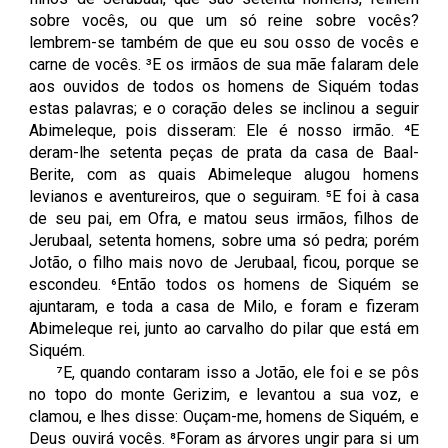
sobre vocês, ou que um só reine sobre vocês?
lembrem-se também de que eu sou osso de vocês e
carne de vocês. ³E os irmãos de sua mãe falaram dele
aos ouvidos de todos os homens de Siquém todas
estas palavras; e o coração deles se inclinou a seguir
Abimeleque, pois disseram: Ele é nosso irmão. ⁴E
deram-lhe setenta peças de prata da casa de Baal-
Berite, com as quais Abimeleque alugou homens
levianos e aventureiros, que o seguiram. ⁵E foi à casa
de seu pai, em Ofra, e matou seus irmãos, filhos de
Jerubaal, setenta homens, sobre uma só pedra; porém
Jotão, o filho mais novo de Jerubaal, ficou, porque se
escondeu. ⁶Então todos os homens de Siquém se
ajuntaram, e toda a casa de Milo, e foram e fizeram
Abimeleque rei, junto ao carvalho do pilar que está em
Siquém.
⁷E, quando contaram isso a Jotão, ele foi e se pôs
no topo do monte Gerizim, e levantou a sua voz, e
clamou, e lhes disse: Ouçam-me, homens de Siquém, e
Deus ouvirá vocês. ⁸Foram as árvores ungir para si um