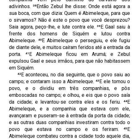
adivinhos. ³⁸Então Zebul lhe disse: Onde está agora a
sua boca, com que dizia: Quem é Abimeleque, para que
o sirvamos? Não é este o povo que você desprezou?
Saia agora, peço-lhe, e lute contra ele. ³⁹E Gaal saiu à
frente dos homens de Siquém e lutou contra
Abimeleque. ⁴⁰E Abimeleque o perseguiu, e ele fugiu
de diante dele, e muitos caíram feridos até a entrada da
porta. ⁴¹E Abimeleque ficou em Arumá; e Zebul
expulsou Gaal e seus irmãos, para que não habitassem
em Siquém.
⁴²E aconteceu, no dia seguinte, que o povo saiu ao
campo; e contaram isso a Abimeleque. ⁴³E ele tomou o
povo, e o dividiu em três companhias, e pôs
emboscadas no campo; e olhou, e eis que o povo saía
da cidade; e levantou-se contra eles e os feriu. ⁴⁴E
Abimeleque, e a companhia que estava com ele,
avançaram e puseram-se à entrada da porta da cidade;
e as outras duas companhias investiram contra todo o
povo que estava no campo e os feriram. ⁴⁵E
Abimeleque combateu contra a cidade todo aquele dia,