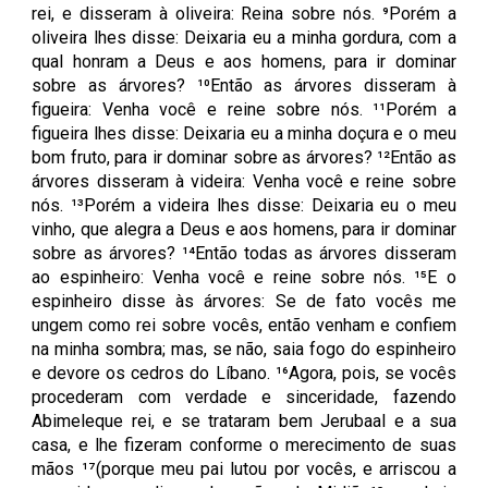
rei, e disseram à oliveira: Reina sobre nós. ⁹Porém a
oliveira lhes disse: Deixaria eu a minha gordura, com a
qual honram a Deus e aos homens, para ir dominar
sobre as árvores? ¹⁰Então as árvores disseram à
figueira: Venha você e reine sobre nós. ¹¹Porém a
figueira lhes disse: Deixaria eu a minha doçura e o meu
bom fruto, para ir dominar sobre as árvores? ¹²Então as
árvores disseram à videira: Venha você e reine sobre
nós. ¹³Porém a videira lhes disse: Deixaria eu o meu
vinho, que alegra a Deus e aos homens, para ir dominar
sobre as árvores? ¹⁴Então todas as árvores disseram
ao espinheiro: Venha você e reine sobre nós. ¹⁵E o
espinheiro disse às árvores: Se de fato vocês me
ungem como rei sobre vocês, então venham e confiem
na minha sombra; mas, se não, saia fogo do espinheiro
e devore os cedros do Líbano. ¹⁶Agora, pois, se vocês
procederam com verdade e sinceridade, fazendo
Abimeleque rei, e se trataram bem Jerubaal e a sua
casa, e lhe fizeram conforme o merecimento de suas
mãos ¹⁷(porque meu pai lutou por vocês, e arriscou a