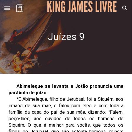
Skip to main content
Skip to navigation
Juízes
9
Abimeleque se levanta e Jotão pronuncia uma
parábola de juízo.
¹E Abimeleque, filho de Jerubaal, foi a Siquém, aos
irmãos de sua mãe, e falou com eles e com toda a
família da casa do pai de sua mãe, dizendo: ²Falem,
peço-lhes, aos ouvidos de todos os homens de
Siquém: O que é melhor para vocês, que todos os
filhos de Jerubaal, que são setenta homens, reinem