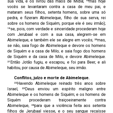
sua vida, e os livrou das mãos de Midiã; ¹⁸mas hoje
vocês se levantaram contra a casa de meu pai, e
mataram seus filhos, setenta homens, sobre uma só
pedra, e fizeram Abimeleque, filho de sua serva, rei
sobre os homens de Siquém, porque ele é seu irmão);
¹⁹se, pois, com verdade e sinceridade procederam hoje
com Jerubaal e com a sua casa, alegrem-se em
Abimeleque, e também ele se alegre em vocês; ²⁰mas,
se não, saia fogo de Abimeleque e devore os homens
de Siquém e a casa de Milo; e saia fogo dos homens
de Siquém e da casa de Milo, e devore Abimeleque.
²¹Então Jotão fugiu, e escapou, e foi para Beer, e ali
habitou, por causa de Abimeleque, seu irmão.
Conflitos, juízo e morte de Abimeleque.
²²Havendo Abimeleque reinado três anos sobre
Israel, ²³Deus enviou um espírito maligno entre
Abimeleque e os homens de Siquém; e os homens de
Siquém procederam traiçoeiramente contra
Abimeleque, ²⁴para que a violência feita aos setenta
filhos de Jerubaal viesse, e o seu sangue recaísse