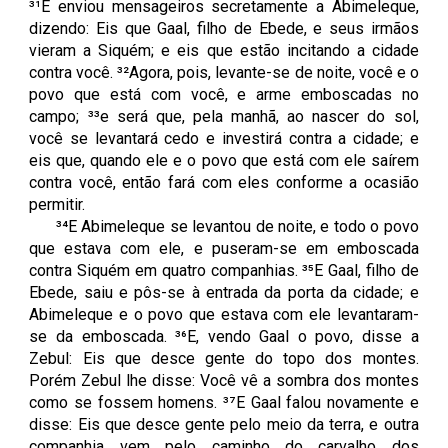
³¹E enviou mensageiros secretamente a Abimeleque,
dizendo: Eis que Gaal, filho de Ebede, e seus irmãos
vieram a Siquém; e eis que estão incitando a cidade
contra você. ³²Agora, pois, levante-se de noite, você e o
povo que está com você, e arme emboscadas no
campo; ³³e será que, pela manhã, ao nascer do sol,
você se levantará cedo e investirá contra a cidade; e
eis que, quando ele e o povo que está com ele saírem
contra você, então fará com eles conforme a ocasião
permitir.
³⁴E Abimeleque se levantou de noite, e todo o povo
que estava com ele, e puseram-se em emboscada
contra Siquém em quatro companhias. ³⁵E Gaal, filho de
Ebede, saiu e pôs-se à entrada da porta da cidade; e
Abimeleque e o povo que estava com ele levantaram-
se da emboscada. ³⁶E, vendo Gaal o povo, disse a
Zebul: Eis que desce gente do topo dos montes.
Porém Zebul lhe disse: Você vê a sombra dos montes
como se fossem homens. ³⁷E Gaal falou novamente e
disse: Eis que desce gente pelo meio da terra, e outra
companhia vem pelo caminho do carvalho dos