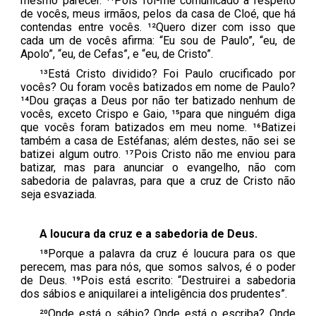
mesmo parecer. ¹¹Pois foi-me comunicado a respeito
de vocês, meus irmãos, pelos da casa de Cloé, que há
contendas entre vocês. ¹²Quero dizer com isso que
cada um de vocês afirma: “Eu sou de Paulo”, “eu, de
Apolo”, “eu, de Cefas”, e “eu, de Cristo”.
¹³Está Cristo dividido? Foi Paulo crucificado por
vocês? Ou foram vocês batizados em nome de Paulo?
¹⁴Dou graças a Deus por não ter batizado nenhum de
vocês, exceto Crispo e Gaio, ¹⁵para que ninguém diga
que vocês foram batizados em meu nome. ¹⁶Batizei
também a casa de Estéfanas; além destes, não sei se
batizei algum outro. ¹⁷Pois Cristo não me enviou para
batizar, mas para anunciar o evangelho, não com
sabedoria de palavras, para que a cruz de Cristo não
seja esvaziada.
A
l
oucura da
c
ruz e a
s
abedoria de Deus.
¹⁸Porque a palavra da cruz é loucura para os que
perecem, mas para nós, que somos salvos, é o poder
de Deus. ¹⁹Pois está escrito: “Destruirei a sabedoria
dos sábios e aniquilarei a inteligência dos prudentes”.
²⁰Onde está o sábio? Onde está o escriba? Onde