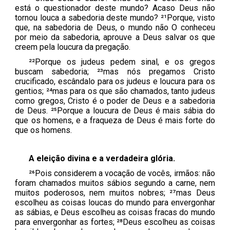
está o questionador deste mundo? Acaso Deus não
tornou louca a sabedoria deste mundo? ²¹Porque, visto
que, na sabedoria de Deus, o mundo não O conheceu
por meio da sabedoria, aprouve a Deus salvar os que
creem pela loucura da pregação.
²²Porque os judeus pedem sinal, e os gregos
buscam sabedoria; ²³mas nós pregamos Cristo
crucificado, escândalo para os judeus e loucura para os
gentios; ²⁴mas para os que são chamados, tanto judeus
como gregos, Cristo é o poder de Deus e a sabedoria
de Deus. ²⁵Porque a loucura de Deus é mais sábia do
que os homens, e a fraqueza de Deus é mais forte do
que os homens.
A
e
leição
d
ivina e a
v
erdadeira
g
lória.
²⁶Pois considerem a vocação de vocês, irmãos: não
foram chamados muitos sábios segundo a carne, nem
muitos poderosos, nem muitos nobres; ²⁷mas Deus
escolheu as coisas loucas do mundo para envergonhar
as sábias, e Deus escolheu as coisas fracas do mundo
para envergonhar as fortes; ²⁸Deus escolheu as coisas