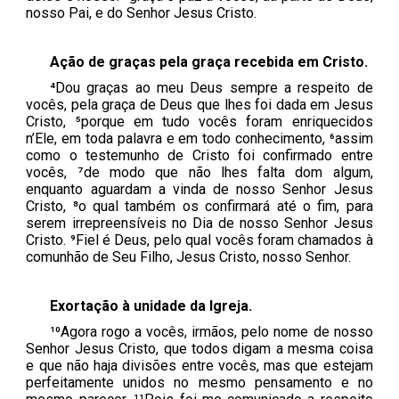
nosso Pai, e do Senhor Jesus Cristo.
Ação de
g
raças pela
g
raça
r
ecebida em Cristo.
⁴Dou graças ao meu Deus sempre a respeito de
vocês, pela graça de Deus que lhes foi dada em Jesus
Cristo, ⁵porque em tudo vocês foram enriquecidos
n’Ele, em toda palavra e em todo conhecimento, ⁶assim
como o testemunho de Cristo foi confirmado entre
vocês, ⁷de modo que não lhes falta dom algum,
enquanto aguardam a vinda de nosso Senhor Jesus
Cristo, ⁸o qual também os confirmará até o fim, para
serem irrepreensíveis no Dia de nosso Senhor Jesus
Cristo. ⁹Fiel é Deus, pelo qual vocês foram chamados à
comunhão de Seu Filho, Jesus Cristo, nosso Senhor.
Exortação à
u
nidade da Igreja.
¹⁰Agora rogo a vocês, irmãos, pelo nome de nosso
Senhor Jesus Cristo, que todos digam a mesma coisa
e que não haja divisões entre vocês, mas que estejam
perfeitamente unidos no mesmo pensamento e no