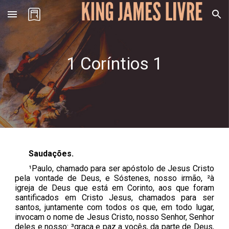
Skip to main content
Skip to navigation
1 Coríntios
1
Saudações.
¹Paulo, chamado para ser apóstolo de Jesus Cristo
pela vontade de Deus, e Sóstenes, nosso irmão, ²à
igreja de Deus que está em Corinto, aos que foram
santificados em Cristo Jesus, chamados para ser
santos, juntamente com todos os que, em todo lugar,
invocam o nome de Jesus Cristo, nosso Senhor, Senhor
deles e nosso: ³graça e paz a vocês, da parte de Deus,