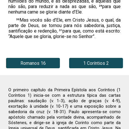
humildes do mundo, e as desprezadas, e aquelas que
não são, para reduzir a nada as que são, ²⁹para que
nenhuma carne se glorie diante d’Ele.
³⁰Mas vocês são d’Ele, em Cristo Jesus, o qual, da
parte de Deus, se tornou para nós sabedoria, justiça,
santificação e redenção, ³¹para que, como está escrito:
“Aquele que se gloria, glorie-se no Senhor”.
Romanos 16
1 Coríntios 2
O primeiro capítulo da Primeira Epístola aos Coríntios (1
Coríntios 1) inicia-se com a estrutura típica das cartas
paulinas: saudação (v. 1-3), ação de graças (v. 4-9),
exortação à unidade (v. 10-17) e uma exposição sobre a
sabedoria da cruz (v. 18-31). Paulo apresenta-se como
apóstolo chamado pela vontade divina, acompanhado de
Sóstenes, e dirige-se à igreja de Corinto como parte da
Igreja universal de Deus, santificada em Cristo Jesus. Na