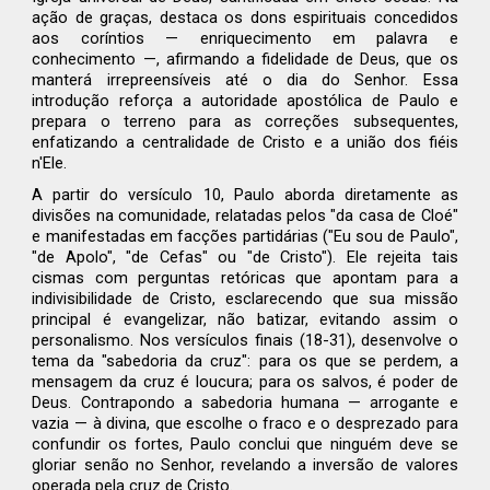
ação de graças, destaca os dons espirituais concedidos
aos coríntios — enriquecimento em palavra e
conhecimento —, afirmando a fidelidade de Deus, que os
manterá irrepreensíveis até o dia do Senhor. Essa
introdução reforça a autoridade apostólica de Paulo e
prepara o terreno para as correções subsequentes,
enfatizando a centralidade de Cristo e a união dos fiéis
n'Ele.
A partir do versículo 10, Paulo aborda diretamente as
divisões na comunidade, relatadas pelos "da casa de Cloé"
e manifestadas em facções partidárias ("Eu sou de Paulo",
"de Apolo", "de Cefas" ou "de Cristo"). Ele rejeita tais
cismas com perguntas retóricas que apontam para a
indivisibilidade de Cristo, esclarecendo que sua missão
principal é evangelizar, não batizar, evitando assim o
personalismo. Nos versículos finais (18-31), desenvolve o
tema da "sabedoria da cruz": para os que se perdem, a
mensagem da cruz é loucura; para os salvos, é poder de
Deus. Contrapondo a sabedoria humana — arrogante e
vazia — à divina, que escolhe o fraco e o desprezado para
confundir os fortes, Paulo conclui que ninguém deve se
gloriar senão no Senhor, revelando a inversão de valores
operada pela cruz de Cristo.