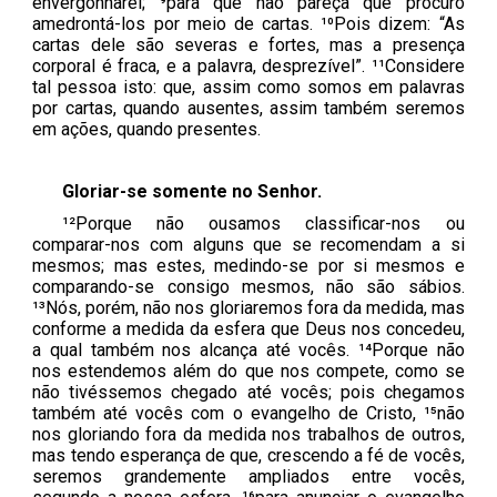
envergonharei; ⁹para que não pareça que procuro
amedrontá-los por meio de cartas. ¹⁰Pois dizem: “As
cartas dele são severas e fortes, mas a presença
corporal é fraca, e a palavra, desprezível”. ¹¹Considere
tal pessoa isto: que, assim como somos em palavras
por cartas, quando ausentes, assim também seremos
em ações, quando presentes.
Gloriar-se somente no Senhor.
¹²Porque não ousamos classificar-nos ou
comparar-nos com alguns que se recomendam a si
mesmos; mas estes, medindo-se por si mesmos e
comparando-se consigo mesmos, não são sábios.
¹³Nós, porém, não nos gloriaremos fora da medida, mas
conforme a medida da esfera que Deus nos concedeu,
a qual também nos alcança até vocês. ¹⁴Porque não
nos estendemos além do que nos compete, como se
não tivéssemos chegado até vocês; pois chegamos
também até vocês com o evangelho de Cristo, ¹⁵não
nos gloriando fora da medida nos trabalhos de outros,
mas tendo esperança de que, crescendo a fé de vocês,
seremos grandemente ampliados entre vocês,