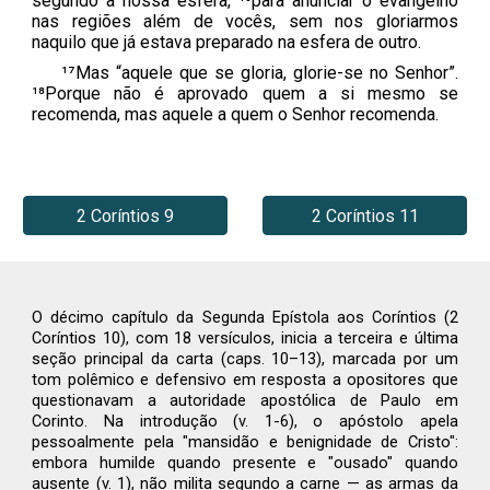
segundo a nossa esfera, ¹⁶para anunciar o evangelho
nas regiões além de vocês, sem nos gloriarmos
naquilo que já estava preparado na esfera de outro.
¹⁷Mas “aquele que se gloria, glorie-se no Senhor”.
¹⁸Porque não é aprovado quem a si mesmo se
recomenda, mas aquele a quem o Senhor recomenda.
2 Coríntios 9
2 Coríntios 11
O décimo capítulo da Segunda Epístola aos Coríntios (2
Coríntios 10), com 18 versículos, inicia a terceira e última
seção principal da carta (caps. 10–13), marcada por um
tom polêmico e defensivo em resposta a opositores que
questionavam a autoridade apostólica de Paulo em
Corinto. Na introdução (v. 1-6), o apóstolo apela
pessoalmente pela "mansidão e benignidade de Cristo":
embora humilde quando presente e "ousado" quando
ausente (v. 1), não milita segundo a carne — as armas da