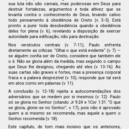
sua luta não são carnais, mas poderosas em Deus para
destruir fortalezas, argumentos e toda altivez que se
levanta contra o conhecimento de Deus, levando cativo
todo pensamento à obediência de Cristo (v. 3-5). Está
pronto a punir toda desobediência quando a obediência
deles for plena (v. 6), revelando a disposição de exercer
autoridade para edificação, não para destruição.
Nos versículos centrais (v. 7-11), Paulo enfrenta
diretamente as críticas: "Olhai o que está evidente" (v. 7) —
se alguém confia ser de Cristo, considere que também ele
o é. Não se gloria além da medida, mas segundo o campo
que Deus lhe designou, chegando até eles (v. 13-16). As
suas cartas são graves e fortes, mas a presença corporal
fraca e a palavra desprezível (v. 10); responde que tal será
em atos como em palavras (v. 11).
A conclusão (v. 12-18) rejeita a autocomendações dos
adversários que se medem por si mesmos (v. 12). Paulo
só se gloria no Senhor (citando Jr 9:24 e 1Cor 1:31: "O que
se gloria, glorie-se no Senhor", v. 17), pois não é aprovado
quem a si mesmo se recomenda, mas aquele a quem o
Senhor recomenda (v. 18).
Este capítulo, de tom mais incisivo que os anteriores,