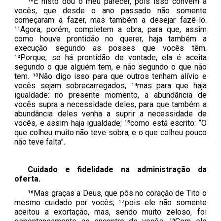
¹⁰E nisto dou o meu parecer, pois isso convém a
vocês, que desde o ano passado não somente
começaram a fazer, mas também a desejar fazê-lo.
¹¹Agora, porém, completem a obra, para que, assim
como houve prontidão no querer, haja também a
execução segundo as posses que vocês têm.
¹²Porque, se há prontidão de vontade, ela é aceita
segundo o que alguém tem, e não segundo o que não
tem. ¹³Não digo isso para que outros tenham alívio e
vocês sejam sobrecarregados, ¹⁴mas para que haja
igualdade: no presente momento, a abundância de
vocês supra a necessidade deles, para que também a
abundância deles venha a suprir a necessidade de
vocês, e assim haja igualdade; ¹⁵como está escrito: “O
que colheu muito não teve sobra, e o que colheu pouco
não teve falta”.
Cuidado e fidelidade na administração da
oferta.
¹⁶Mas graças a Deus, que pôs no coração de Tito o
mesmo cuidado por vocês; ¹⁷pois ele não somente
aceitou a exortação, mas, sendo muito zeloso, foi