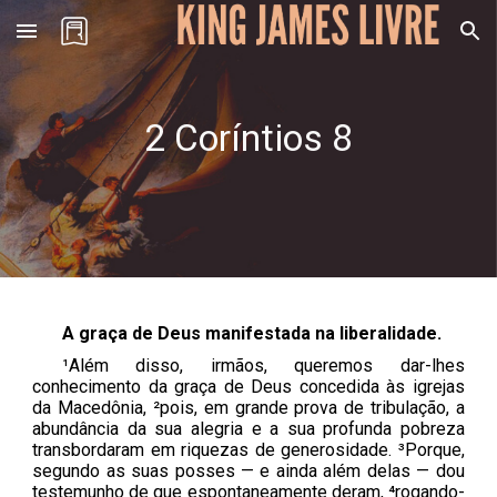
Skip to main content
Skip to navigation
2 Coríntios
8
A graça de Deus manifestada na liberalidade.
¹Além disso, irmãos, queremos dar-lhes
conhecimento da graça de Deus concedida às igrejas
da Macedônia, ²pois, em grande prova de tribulação, a
abundância da sua alegria e a sua profunda pobreza
transbordaram em riquezas de generosidade. ³Porque,
segundo as suas posses — e ainda além delas — dou
testemunho de que espontaneamente deram, ⁴rogando-