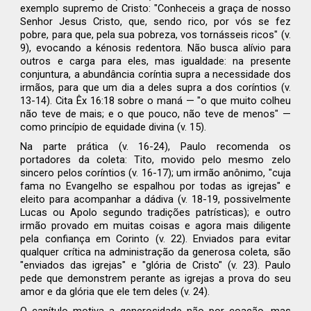
exemplo supremo de Cristo: "Conheceis a graça de nosso
Senhor Jesus Cristo, que, sendo rico, por vós se fez
pobre, para que, pela sua pobreza, vos tornásseis ricos" (v.
9), evocando a kénosis redentora. Não busca alívio para
outros e carga para eles, mas igualdade: na presente
conjuntura, a abundância coríntia supra a necessidade dos
irmãos, para que um dia a deles supra a dos coríntios (v.
13-14). Cita Êx 16:18 sobre o maná — "o que muito colheu
não teve de mais; e o que pouco, não teve de menos" —
como princípio de equidade divina (v. 15).
Na parte prática (v. 16-24), Paulo recomenda os
portadores da coleta: Tito, movido pelo mesmo zelo
sincero pelos coríntios (v. 16-17); um irmão anônimo, "cuja
fama no Evangelho se espalhou por todas as igrejas" e
eleito para acompanhar a dádiva (v. 18-19, possivelmente
Lucas ou Apolo segundo tradições patrísticas); e outro
irmão provado em muitas coisas e agora mais diligente
pela confiança em Corinto (v. 22). Enviados para evitar
qualquer crítica na administração da generosa coleta, são
"enviados das igrejas" e "glória de Cristo" (v. 23). Paulo
pede que demonstrem perante as igrejas a prova do seu
amor e da glória que ele tem deles (v. 24).