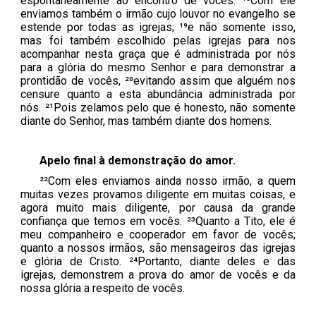
espontaneamente ao encontro de vocês. ¹⁸Com ele
enviamos também o irmão cujo louvor no evangelho se
estende por todas as igrejas; ¹⁹e não somente isso,
mas foi também escolhido pelas igrejas para nos
acompanhar nesta graça que é administrada por nós
para a glória do mesmo Senhor e para demonstrar a
prontidão de vocês, ²⁰evitando assim que alguém nos
censure quanto a esta abundância administrada por
nós. ²¹Pois zelamos pelo que é honesto, não somente
diante do Senhor, mas também diante dos homens.
Apelo final à demonstração do amor.
²²Com eles enviamos ainda nosso irmão, a quem
muitas vezes provamos diligente em muitas coisas, e
agora muito mais diligente, por causa da grande
confiança que temos em vocês. ²³Quanto a Tito, ele é
meu companheiro e cooperador em favor de vocês;
quanto a nossos irmãos, são mensageiros das igrejas
e glória de Cristo. ²⁴Portanto, diante deles e das
igrejas, demonstrem a prova do amor de vocês e da
nossa glória a respeito de vocês.