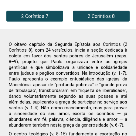
2 Coríntios 7
2 Coríntios 8
O oitavo capítulo da Segunda Epístola aos Coríntios (2
Coríntios 8), com 24 versículos, inicia a seção dedicada à
coleta em favor dos santos pobres de Jerusalém (caps.
8–9), projeto que Paulo organizava entre as igrejas
gentílicas e que simbolizava a unidade e solidariedade
entre judeus e pagãos convertidos. Na introdução (v. 1-7),
Paulo apresenta o exemplo entusiástico das igrejas da
Macedônia: apesar de "profunda pobreza" e "grande prova
de tribulação", transbordaram em "riqueza de liberalidade",
dando voluntariamente segundo as suas posses e até
além delas, suplicando a graça de participar no serviço aos
santos (v. 1-4). Não como mandamento, mas para provar
a sinceridade do seu amor, exorta os coríntios — já
abundantes em fé, palavra, ciência, diligência e amor — a
abundarem também nesta graça da generosidade (v. 6-7).
O centro teológico (v. 8-15) fundamenta a exortação no