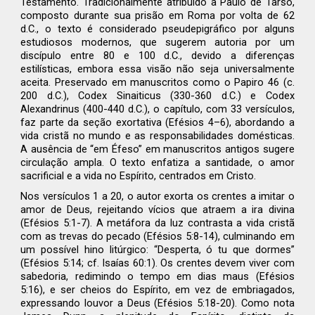
Testamento. Tradicionalmente atribuído a Paulo de Tarso,
composto durante sua prisão em Roma por volta de 62
d.C., o texto é considerado pseudepigráfico por alguns
estudiosos modernos, que sugerem autoria por um
discípulo entre 80 e 100 d.C., devido a diferenças
estilísticas, embora essa visão não seja universalmente
aceita. Preservado em manuscritos como o Papiro 46 (c.
200 d.C.), Codex Sinaiticus (330-360 d.C.) e Codex
Alexandrinus (400-440 d.C.), o capítulo, com 33 versículos,
faz parte da seção exortativa (Efésios 4–6), abordando a
vida cristã no mundo e as responsabilidades domésticas.
A ausência de “em Éfeso” em manuscritos antigos sugere
circulação ampla. O texto enfatiza a santidade, o amor
sacrificial e a vida no Espírito, centrados em Cristo.
Nos versículos 1 a 20, o autor exorta os crentes a imitar o
amor de Deus, rejeitando vícios que atraem a ira divina
(Efésios 5:1-7). A metáfora da luz contrasta a vida cristã
com as trevas do pecado (Efésios 5:8-14), culminando em
um possível hino litúrgico: “Desperta, ó tu que dormes”
(Efésios 5:14; cf. Isaías 60:1). Os crentes devem viver com
sabedoria, redimindo o tempo em dias maus (Efésios
5:16), e ser cheios do Espírito, em vez de embriagados,
expressando louvor a Deus (Efésios 5:18-20). Como nota