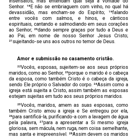
insensatos, mas entendam qual seja a vontade do
Senhor. ¹⁸E não se embriaguem com vinho, no qual há
devassidão, mas encham-se do Espírito; ¹⁹falando
entre vocês com salmos, e hinos, e cânticos
espirituais, cantando e salmodiando em seus corações
ao Senhor; ²⁰dando sempre graças por tudo a Deus e
ao Pai, em nome de nosso Senhor Jesus Cristo;
²¹sujeitando-se uns aos outros no temor de Deus.
Amor e submissão no casamento cristão.
²²Vocês, esposas, sujeitem-se aos seus próprios
maridos, como ao Senhor, ²³porque o marido é o cabeça
da esposa, como também Cristo é o cabeça da igreja,
sendo Ele próprio o Salvador do corpo. ²⁴Assim como a
igreja está sujeita a Cristo, assim também as esposas
estejam sujeitas em tudo aos seus próprios maridos.
²⁵Vocês, maridos, amem as suas esposas, como
também Cristo amou a igreja e Se entregou por ela,
²⁶para santificá-la, purificando-a com a lavagem de água
pela palavra, ²⁷para a apresentar a Si mesmo igreja
gloriosa, sem mácula, nem ruga, nem coisa semelhante,
mas santa e irrepreensível. ²⁸Assim devem os maridos