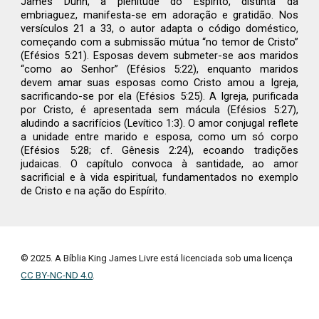
James Dunn, a plenitude do Espírito, distinta da
embriaguez, manifesta-se em adoração e gratidão. Nos
versículos 21 a 33, o autor adapta o código doméstico,
começando com a submissão mútua “no temor de Cristo”
(Efésios 5:21). Esposas devem submeter-se aos maridos
“como ao Senhor” (Efésios 5:22), enquanto maridos
devem amar suas esposas como Cristo amou a Igreja,
sacrificando-se por ela (Efésios 5:25). A Igreja, purificada
por Cristo, é apresentada sem mácula (Efésios 5:27),
aludindo a sacrifícios (Levítico 1:3). O amor conjugal reflete
a unidade entre marido e esposa, como um só corpo
(Efésios 5:28; cf. Gênesis 2:24), ecoando tradições
judaicas. O capítulo convoca à santidade, ao amor
sacrificial e à vida espiritual, fundamentados no exemplo
de Cristo e na ação do Espírito.
© 2025. A Bíblia King James Livre está licenciada sob uma licença
CC BY-NC-ND 4.0
.