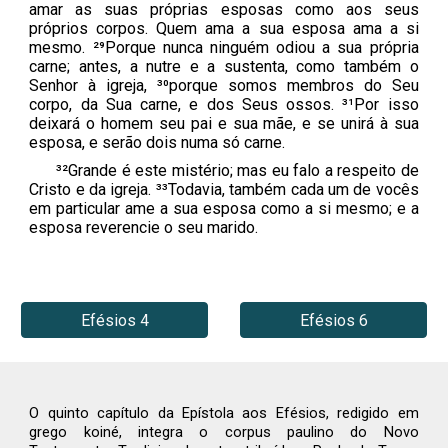
amar as suas próprias esposas como aos seus
próprios corpos. Quem ama a sua esposa ama a si
mesmo. ²⁹Porque nunca ninguém odiou a sua própria
carne; antes, a nutre e a sustenta, como também o
Senhor à igreja, ³⁰porque somos membros do Seu
corpo, da Sua carne, e dos Seus ossos. ³¹Por isso
deixará o homem seu pai e sua mãe, e se unirá à sua
esposa, e serão dois numa só carne.
³²Grande é este mistério; mas eu falo a respeito de
Cristo e da igreja. ³³Todavia, também cada um de vocês
em particular ame a sua esposa como a si mesmo; e a
esposa reverencie o seu marido.
Efésios 4
Efésios 6
O quinto capítulo da Epístola aos Efésios, redigido em
grego koiné, integra o corpus paulino do Novo