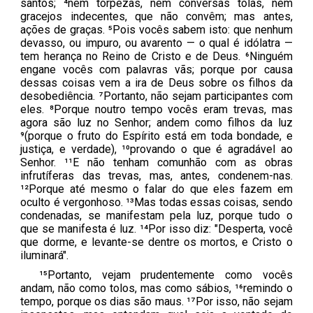
santos; ⁴nem torpezas, nem conversas tolas, nem
gracejos indecentes, que não convêm; mas antes,
ações de graças. ⁵Pois vocês sabem isto: que nenhum
devasso, ou impuro, ou avarento — o qual é idólatra —
tem herança no Reino de Cristo e de Deus. ⁶Ninguém
engane vocês com palavras vãs; porque por causa
dessas coisas vem a ira de Deus sobre os filhos da
desobediência. ⁷Portanto, não sejam participantes com
eles. ⁸Porque noutro tempo vocês eram trevas, mas
agora são luz no Senhor; andem como filhos da luz
⁹(porque o fruto do Espírito está em toda bondade, e
justiça, e verdade), ¹⁰provando o que é agradável ao
Senhor. ¹¹E não tenham comunhão com as obras
infrutíferas das trevas, mas, antes, condenem-nas.
¹²Porque até mesmo o falar do que eles fazem em
oculto é vergonhoso. ¹³Mas todas essas coisas, sendo
condenadas, se manifestam pela luz, porque tudo o
que se manifesta é luz. ¹⁴Por isso diz: "Desperta, você
que dorme, e levante-se dentre os mortos, e Cristo o
iluminará".
¹⁵Portanto, vejam prudentemente como vocês
andam, não como tolos, mas como sábios, ¹⁶remindo o
tempo, porque os dias são maus. ¹⁷Por isso, não sejam