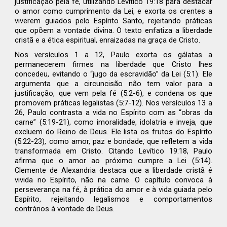
justificação pela fé, utilizando Levítico 19:18 para destacar
o amor como cumprimento da Lei, e exorta os crentes a
viverem guiados pelo Espírito Santo, rejeitando práticas
que opõem a vontade divina. O texto enfatiza a liberdade
cristã e a ética espiritual, enraizadas na graça de Cristo.
Nos versículos 1 a 12, Paulo exorta os gálatas a
permanecerem firmes na liberdade que Cristo lhes
concedeu, evitando o “jugo da escravidão” da Lei (5:1). Ele
argumenta que a circuncisão não tem valor para a
justificação, que vem pela fé (5:2-6), e condena os que
promovem práticas legalistas (5:7-12). Nos versículos 13 a
26, Paulo contrasta a vida no Espírito com as “obras da
carne” (5:19-21), como imoralidade, idolatria e inveja, que
excluem do Reino de Deus. Ele lista os frutos do Espírito
(5:22-23), como amor, paz e bondade, que refletem a vida
transformada em Cristo. Citando Levítico 19:18, Paulo
afirma que o amor ao próximo cumpre a Lei (5:14).
Clemente de Alexandria destaca que a liberdade cristã é
vivida no Espírito, não na carne. O capítulo convoca à
perseverança na fé, à prática do amor e à vida guiada pelo
Espírito, rejeitando legalismos e comportamentos
contrários à vontade de Deus.