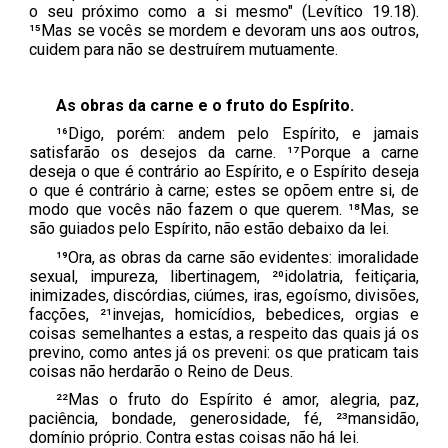
o seu próximo como a si mesmo" (Levítico 19.18).
¹⁵Mas se vocês se mordem e devoram uns aos outros,
cuidem para não se destruírem mutuamente.
As obras da carne e o fruto do Espírito.
¹⁶Digo, porém: andem pelo Espírito, e jamais
satisfarão os desejos da carne. ¹⁷Porque a carne
deseja o que é contrário ao Espírito, e o Espírito deseja
o que é contrário à carne; estes se opõem entre si, de
modo que vocês não fazem o que querem. ¹⁸Mas, se
são guiados pelo Espírito, não estão debaixo da lei.
¹⁹Ora, as obras da carne são evidentes: imoralidade
sexual, impureza, libertinagem, ²⁰idolatria, feitiçaria,
inimizades, discórdias, ciúmes, iras, egoísmo, divisões,
facções, ²¹invejas, homicídios, bebedices, orgias e
coisas semelhantes a estas, a respeito das quais já os
previno, como antes já os preveni: os que praticam tais
coisas não herdarão o Reino de Deus.
²²Mas o fruto do Espírito é amor, alegria, paz,
paciência, bondade, generosidade, fé, ²³mansidão,
domínio próprio. Contra estas coisas não há lei.