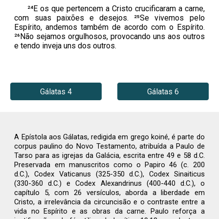
²⁴E os que pertencem a Cristo crucificaram a carne,
com suas paixões e desejos. ²⁵Se vivemos pelo
Espírito, andemos também de acordo com o Espírito.
²⁶Não sejamos orgulhosos, provocando uns aos outros
e tendo inveja uns dos outros.
Gálatas 4
Gálatas 6
A Epístola aos Gálatas, redigida em grego koiné, é parte do
corpus paulino do Novo Testamento, atribuída a Paulo de
Tarso para as igrejas da Galácia, escrita entre 49 e 58 d.C.
Preservada em manuscritos como o Papiro 46 (c. 200
d.C.), Codex Vaticanus (325-350 d.C.), Codex Sinaiticus
(330-360 d.C.) e Codex Alexandrinus (400-440 d.C.), o
capítulo 5, com 26 versículos, aborda a liberdade em
Cristo, a irrelevância da circuncisão e o contraste entre a
vida no Espírito e as obras da carne. Paulo reforça a