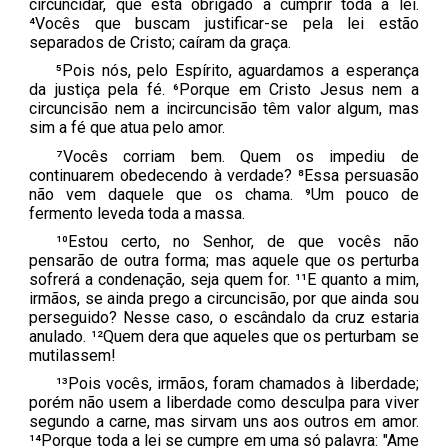
circuncidar, que está obrigado a cumprir toda a lei.
⁴Vocês que buscam justificar-se pela lei estão
separados de Cristo; caíram da graça.
⁵Pois nós, pelo Espírito, aguardamos a esperança
da justiça pela fé. ⁶Porque em Cristo Jesus nem a
circuncisão nem a incircuncisão têm valor algum, mas
sim a fé que atua pelo amor.
⁷Vocês corriam bem. Quem os impediu de
continuarem obedecendo à verdade? ⁸Essa persuasão
não vem daquele que os chama. ⁹Um pouco de
fermento leveda toda a massa.
¹⁰Estou certo, no Senhor, de que vocês não
pensarão de outra forma; mas aquele que os perturba
sofrerá a condenação, seja quem for. ¹¹E quanto a mim,
irmãos, se ainda prego a circuncisão, por que ainda sou
perseguido? Nesse caso, o escândalo da cruz estaria
anulado. ¹²Quem dera que aqueles que os perturbam se
mutilassem!
¹³Pois vocês, irmãos, foram chamados à liberdade;
porém não usem a liberdade como desculpa para viver
segundo a carne, mas sirvam uns aos outros em amor.
¹⁴Porque toda a lei se cumpre em uma só palavra: "Ame