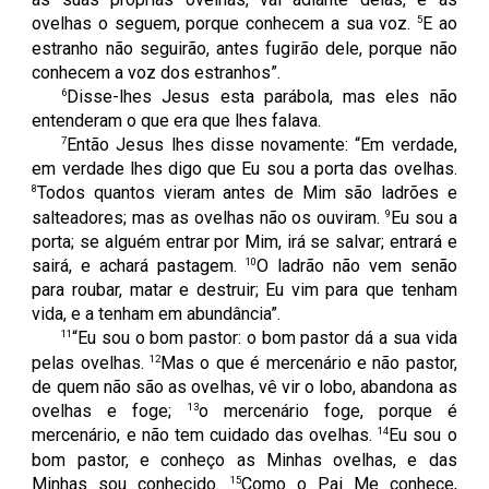
5
ovelhas o seguem, porque conhecem a sua voz.
E ao
estranho não seguirão, antes fugirão dele, porque não
conhecem a voz dos estranhos”.
6
Disse-lhes Jesus esta parábola, mas eles não
entenderam o que era que lhes falava.
7
Então Jesus lhes disse novamente: “Em verdade,
em verdade lhes digo que Eu sou a porta das ovelhas.
8
Todos quantos vieram antes de Mim são ladrões e
9
salteadores; mas as ovelhas não os ouviram.
Eu sou a
porta; se alguém entrar por Mim, irá se salvar; entrará e
10
sairá, e achará pastagem.
O ladrão não vem senão
para roubar, matar e destruir; Eu vim para que tenham
vida, e a tenham em abundância”.
11
“Eu sou o bom pastor: o bom pastor dá a sua vida
12
pelas ovelhas.
Mas o que é mercenário e não pastor,
de quem não são as ovelhas, vê vir o lobo, abandona as
13
ovelhas e foge;
o mercenário foge, porque é
14
mercenário, e não tem cuidado das ovelhas.
Eu sou o
bom pastor, e conheço as Minhas ovelhas, e das
15
Minhas sou conhecido.
Como o Pai Me conhece,