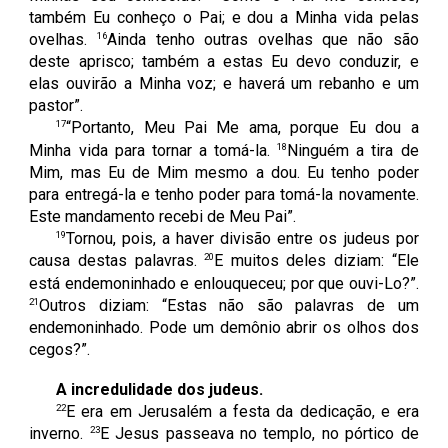
também Eu conheço o Pai; e dou a Minha vida pelas
16
ovelhas.
Ainda tenho outras ovelhas que não são
deste aprisco; também a estas Eu devo conduzir, e
elas ouvirão a Minha voz; e haverá um rebanho e um
pastor”.
17
“Portanto, Meu Pai Me ama, porque Eu dou a
18
Minha vida para tornar a tomá-la.
Ninguém a tira de
Mim, mas Eu de Mim mesmo a dou. Eu tenho poder
para entregá-la e tenho poder para tomá-la novamente.
Este mandamento recebi de Meu Pai”.
19
Tornou, pois, a haver divisão entre os judeus por
20
causa destas palavras.
E muitos deles diziam: “Ele
está endemoninhado e enlouqueceu; por que ouvi-Lo?”.
21
Outros diziam: “Estas não são palavras de um
endemoninhado. Pode um demônio abrir os olhos dos
cegos?”.
A incredulidade dos judeus.
22
E era em Jerusalém a festa da dedicação, e era
23
inverno.
E Jesus passeava no templo, no pórtico de