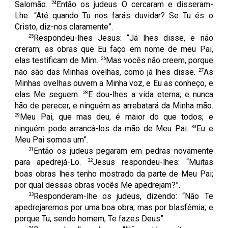
24
Salomão.
Então os judeus O cercaram e disseram-
Lhe: “Até quando Tu nos farás duvidar? Se Tu és o
Cristo, diz-nos claramente”.
25
Respondeu-lhes Jesus: “Já lhes disse, e não
creram; as obras que Eu faço em nome de meu Pai,
26
elas testificam de Mim.
Mas vocês não creem, porque
27
não são das Minhas ovelhas, como já lhes disse.
As
Minhas ovelhas ouvem a Minha voz, e Eu as conheço, e
28
elas Me seguem.
E dou-lhes a vida eterna; e nunca
hão de perecer, e ninguém as arrebatará da Minha mão.
29
Meu Pai, que mas deu, é maior do que todos; e
30
ninguém pode arrancá-los da mão de Meu Pai.
Eu e
Meu Pai somos um”.
31
Então os judeus pegaram em pedras novamente
32
para apedrejá-Lo.
Jesus respondeu-lhes: “Muitas
boas obras lhes tenho mostrado da parte de Meu Pai;
por qual dessas obras vocês Me apedrejam?”.
33
Responderam-lhe os judeus, dizendo: “Não Te
apedrejaremos por uma boa obra; mas por blasfêmia; e
porque Tu, sendo homem, Te fazes Deus”.
34