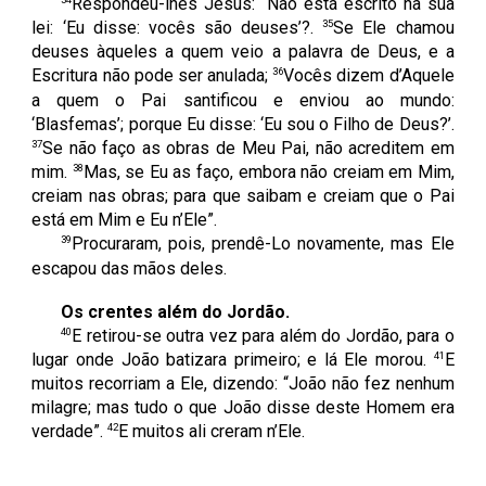
Respondeu-lhes Jesus: “Não está escrito na sua
35
lei: ‘Eu disse: vocês são deuses’?.
Se Ele chamou
deuses àqueles a quem veio a palavra de Deus, e a
36
Escritura não pode ser anulada;
Vocês dizem d’Aquele
a quem o Pai santificou e enviou ao mundo:
‘Blasfemas’; porque Eu disse: ‘Eu sou o Filho de Deus?’.
37
Se não faço as obras de Meu Pai, não acreditem em
38
mim.
Mas, se Eu as faço, embora não creiam em Mim,
creiam nas obras; para que saibam e creiam que o Pai
está em Mim e Eu n’Ele”.
39
Procuraram, pois, prendê-Lo novamente, mas Ele
escapou das mãos deles.
Os crentes além do Jordão.
40
E retirou-se outra vez para além do Jordão, para o
41
lugar onde João batizara primeiro; e lá Ele morou.
E
muitos recorriam a Ele, dizendo: “João não fez nenhum
milagre; mas tudo o que João disse deste Homem era
42
verdade”.
E muitos ali creram n’Ele.