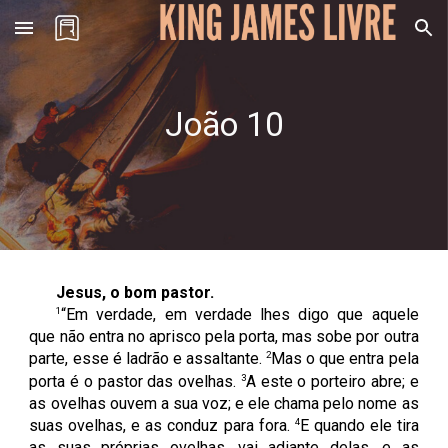
Skip to main content
Skip to navigation
João
10
Jesus, o bom pastor.
1
“Em verdade, em verdade lhes digo que aquele
que não entra no aprisco pela porta, mas sobe por outra
2
parte, esse é ladrão e assaltante.
Mas o que entra pela
3
porta é o pastor das ovelhas.
A este o porteiro abre; e
as ovelhas ouvem a sua voz; e ele chama pelo nome as
4
suas ovelhas, e as conduz para fora.
E quando ele tira
as suas próprias ovelhas, vai adiante delas, e as